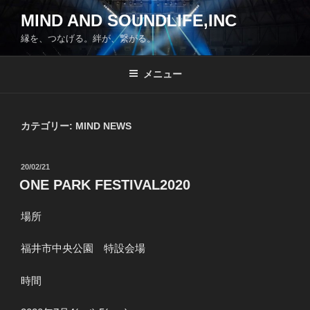
コ
MIND AND SOUNDLIFE,INC
ン
縁を、つなげる。絆が、繋がる。
テ
ン
ツ
メニュー
へ
ス
キ
カテゴリー: MIND NEWS
ッ
プ
投
20/02/21
稿
ONE PARK FESTIVAL2020
日:
場所
福井市中央公園 特設会場
時間