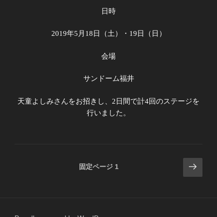
日時
2019
年
5
月
18
日（土）・
19
日（日）
会場
サンドーム福井
天童よしみさんをお招きし、
2
日間で計
4
回のステージを
行いました。
投
次
固定ページ
1
の
稿
ペ
ナ
ー
ビ
ジ