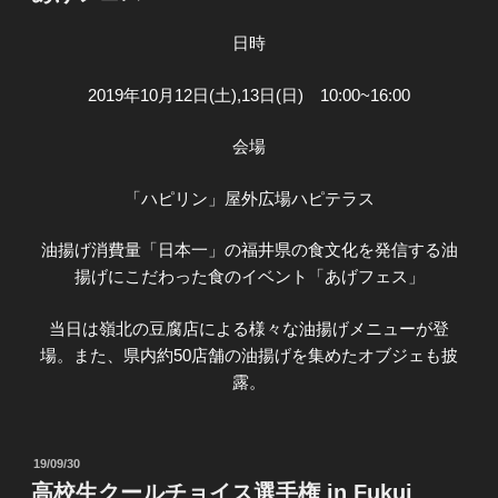
日:
日時
2019年10月12日(土),13日(日) 10:00~16:00
会場
「ハピリン」屋外広場ハピテラス
油揚げ消費量「日本一」の福井県の食文化を発信する油
揚げにこだわった食のイベント「あげフェス」
当日は嶺北の豆腐店による様々な油揚げメニューが登
場。また、県内約50店舗の油揚げを集めたオブジェも披
露。
投
19/09/30
稿
高校生クールチョイス選手権 in Fukui