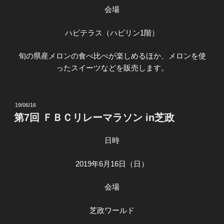
会場
ハピテラス（ハピリン1階）
旬の県産メロンの食べ比べが楽しめるほか、メロンを使
ったスイーツなどを販売します。
投
19/06/16
稿
第7回 ＦＢＣリレーマラソン in芝政
日:
日時
2019年6月16日（日）
会場
芝政ワールド