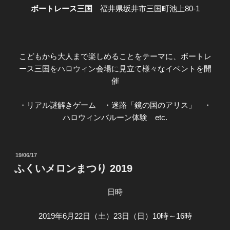
ボートレース三国
福井県坂井市三国町池上80-1
こどもから大人まで楽しめることをテーマに、ボートレ
ース三国をハロウィン会場に見立て様々なイベントを開
催
・リアル謎解きゲーム ・迷路「鏡の国のアリス」 ・
ハロウィンバルーン体験 etc.
投
19/06/17
稿
ふくいメロンまつり 2019
日:
日時
2019年6月22日（土）23日（日）10時～16時