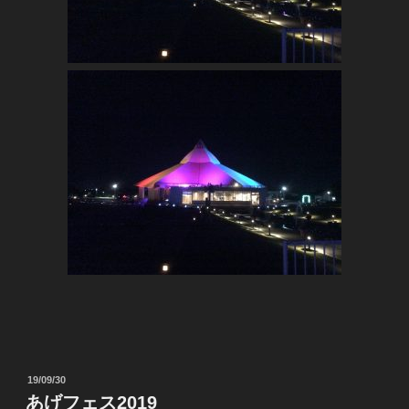
投
19/09/30
稿
あげフェス2019