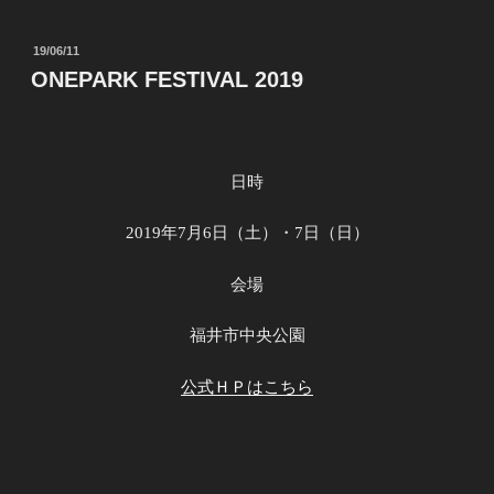
投
19/06/11
稿
ONEPARK FESTIVAL 2019
日:
日時
2019
年
7
月
6
日（土）・
7
日（日）
会場
福井市中央公園
公式ＨＰはこちら