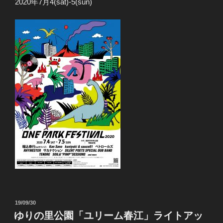
2020年7月4(sat)-5(sun)
投
19/09/30
稿
ゆりの里公園「ユリーム春江」ライトアッ
日: