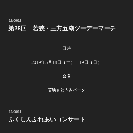
投
19/06/11
稿
第28回 若狭・三方五湖ツーデーマーチ
日:
日時
2019
年
5
月
18
日（土）・
19
日（日）
会場
若狭さとうみパーク
投
19/06/11
稿
ふくしんふれあいコンサート
日: